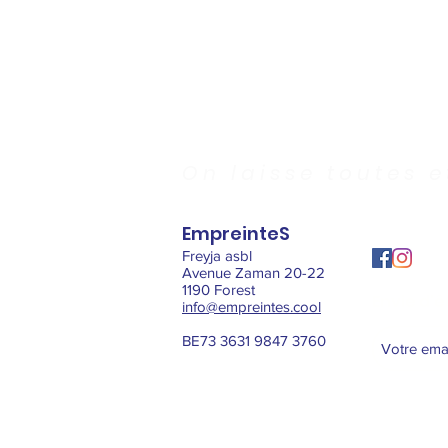
On laisse toutes 
EmpreinteS
Freyja asbl
Avenue Zaman 20-22
1190 Forest
Envie d'ê
info@empreintes.cool
BE73 3631 9847 3760
© 2021 Freyja ASBL