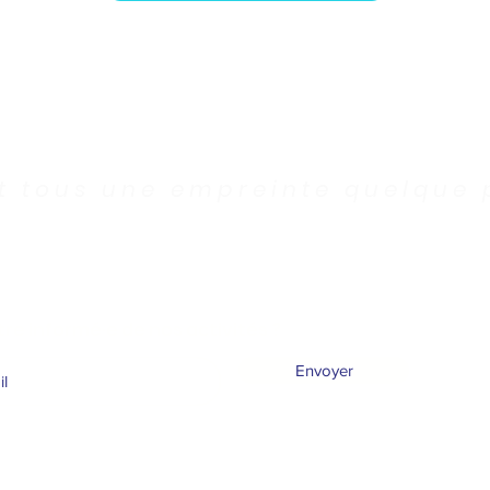
et tous une empreinte quelque 
tre informé·e de nos activités ?
Envoyer